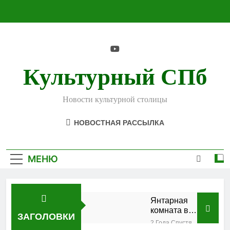
Перейти
к
содержимому
Культурный СПб
Новости культурной столицы
НОВОСТНАЯ РАССЫЛКА
МЕНЮ
Янтарная
комната в
ЗАГОЛОВКИ
Екатерининском
2 Года Спустя
дворце —