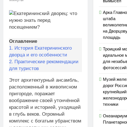
вымысел
Арка Главно
штаба
великолепн
на Дворцов
площадь
Оглавление
1.
История Екатерининского
Троицкий м
дворца и его особенности
идеальное 
2.
Практические рекомендации
для незабы
фотосессий
для туристов
Музей желе
Этот архитектурный ансамбль,
дорог Росси
расположенный в живописном
крупнейший
пригороде, поражает
железнодор
воображение своей утончённой
техники
красотой и историей, уходящей
в глубь веков. Огромный
Океанариум
комплекс с богатым убранством
Планетарно