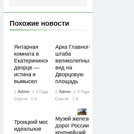
Похожие новости
Янтарная
Арка Главного
комната в
штаба
Екатерининском
великолепный
дворце —
вид на
истина и
Дворцовую
вымысел
площадь
Admin
Admin
2 Года
2 Года
Спустя
Спустя
0
0
Музей железных
Троицкий мост
дорог России
идеальное
крупнейший