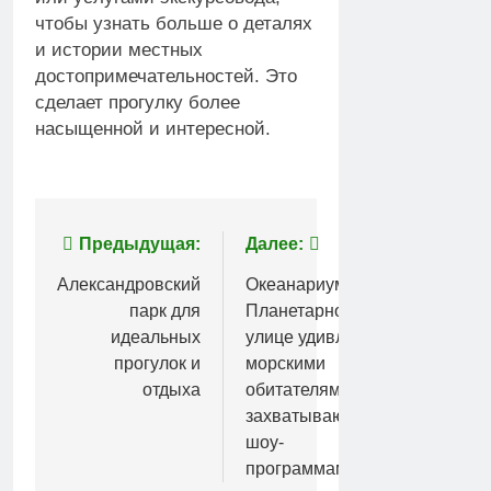
чтобы узнать больше о деталях
и истории местных
достопримечательностей. Это
сделает прогулку более
насыщенной и интересной.
Навигация
Предыдущая:
Далее:
по
Александровский
Океанариум на
парк для
Планетарной
записям
идеальных
улице удивляет
прогулок и
морскими
отдыха
обитателями и
захватывающими
шоу-
программами