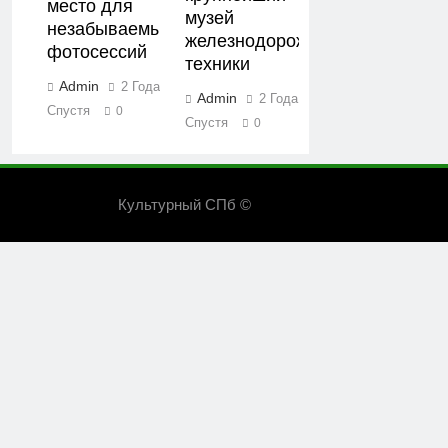
место для
музей
незабываемых
железнодорожной
фотосессий
техники
Admin
2 Года
Admin
2 Года
Спустя
0
Спустя
0
Культурный СПб ©