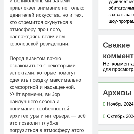
и великолепными залами
удивляет м
привлекает внимание не только
обитателям
захватыва
ценителей искусства, но и тех,
шоу-програ
кто стремится окунуться в
атмосферу прошлого,
наслаждаясь величием
королевской резиденции.
Свежие
коммент
Перед визитом важно
Нет коммент
ознакомиться с некоторыми
для просмотр
аспектами, которые помогут
сделать поездку максимально
комфортной и насыщенной.
Архивы
Учёт времени, выбор
наилучшего сезона и
Ноябрь 2024
понимание особенностей
архитектуры и интерьера — всё
Октябрь 202
это позволит глубже
погрузиться в атмосферу этого