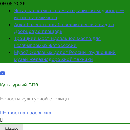
Перейти
09.08.2026
к
Янтарная комната в Екатерининском дворце —
содержимому
истина и вымысел
Арка Главного штаба великолепный вид на
Дворцовую площадь
Троицкий мост идеальное место для
незабываемых фотосессий
Музей железных дорог России крупнейший
музей железнодорожной техники
Культурный СПб
Новости культурной столицы
Новостная рассылка
Меню