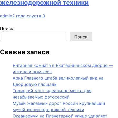
железнодорожной техники
admin
2 года спустя
0
Поиск
Поиск
Свежие записи
Янтарная комната в Екатерининском дворце —
истина и вымысел
Арка Главного штаба великолепный вид на
Дворцовую площадь
Троицкий мост идеальное место для
незабываемых фотосессий
Музей железных дорог России крупнейший
музей железнодорожной техники
Океанариум на Планетарной улице удивляет