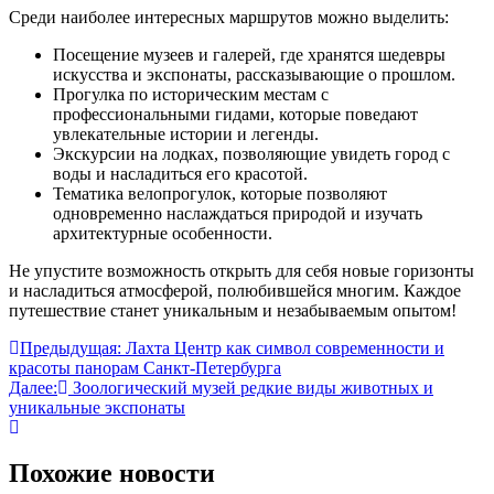
Среди наиболее интересных маршрутов можно выделить:
Посещение музеев и галерей, где хранятся шедевры
искусства и экспонаты, рассказывающие о прошлом.
Прогулка по историческим местам с
профессиональными гидами, которые поведают
увлекательные истории и легенды.
Экскурсии на лодках, позволяющие увидеть город с
воды и насладиться его красотой.
Тематика велопрогулок, которые позволяют
одновременно наслаждаться природой и изучать
архитектурные особенности.
Не упустите возможность открыть для себя новые горизонты
и насладиться атмосферой, полюбившейся многим. Каждое
путешествие станет уникальным и незабываемым опытом!
Навигация
Предыдущая:
Лахта Центр как символ современности и
красоты панорам Санкт-Петербурга
по
Далее:
Зоологический музей редкие виды животных и
записям
уникальные экспонаты
Похожие новости