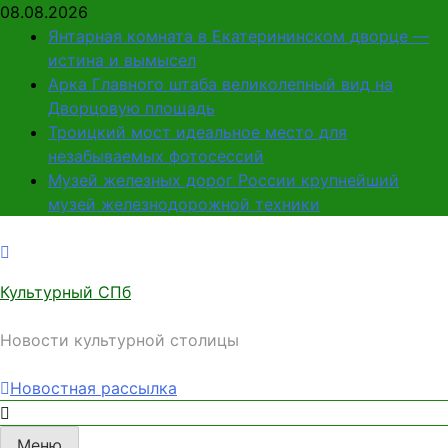
Перейти
08.08.2026
к
Янтарная комната в Екатерининском дворце —
содержимому
истина и вымысел
Арка Главного штаба великолепный вид на
Дворцовую площадь
Троицкий мост идеальное место для
незабываемых фотосессий
Музей железных дорог России крупнейший
музей железнодорожной техники
Культурный СПб
Новости культурной столицы
Новостная рассылка
Меню