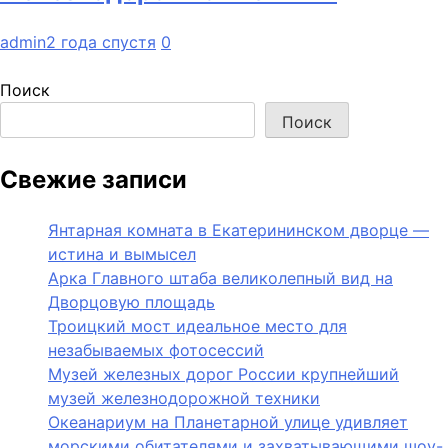
admin
2 года спустя
0
Поиск
Поиск
Свежие записи
Янтарная комната в Екатерининском дворце —
истина и вымысел
Арка Главного штаба великолепный вид на
Дворцовую площадь
Троицкий мост идеальное место для
незабываемых фотосессий
Музей железных дорог России крупнейший
музей железнодорожной техники
Океанариум на Планетарной улице удивляет
морскими обитателями и захватывающими шоу-