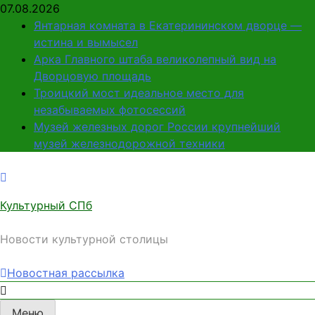
Перейти
07.08.2026
к
Янтарная комната в Екатерининском дворце —
содержимому
истина и вымысел
Арка Главного штаба великолепный вид на
Дворцовую площадь
Троицкий мост идеальное место для
незабываемых фотосессий
Музей железных дорог России крупнейший
музей железнодорожной техники
Культурный СПб
Новости культурной столицы
Новостная рассылка
Меню