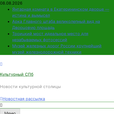
Перейти
08.08.2026
к
Янтарная комната в Екатерининском дворце —
содержимому
истина и вымысел
Арка Главного штаба великолепный вид на
Дворцовую площадь
Троицкий мост идеальное место для
незабываемых фотосессий
Музей железных дорог России крупнейший
музей железнодорожной техники
Культурный СПб
Новости культурной столицы
Новостная рассылка
Меню