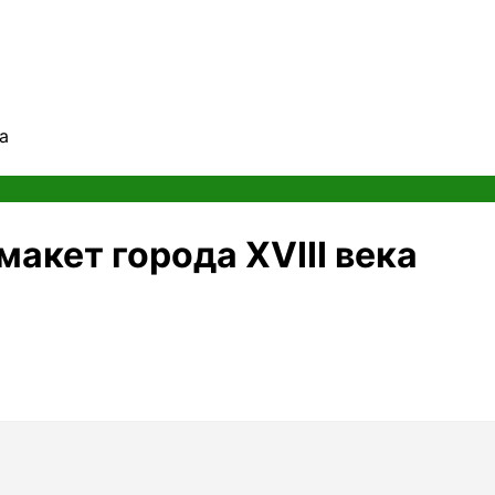
а
акет города XVIII века