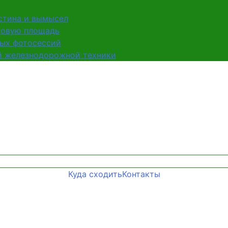
стина и вымысел
цовую площадь
мых фотосессий
й железнодорожной техники
Куда сходить
Контакты