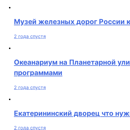
Музей железных дорог России 
2 года спустя
Океанариум на Планетарной ул
программами
2 года спустя
Екатерининский дворец что нуж
2 года спустя