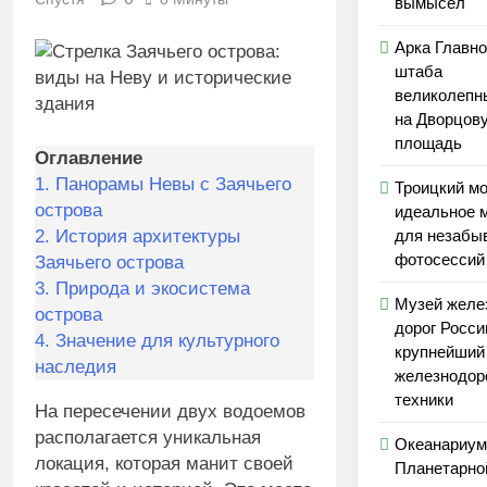
вымысел
Арка Главно
штаба
великолепн
на Дворцов
площадь
Оглавление
1.
Панорамы Невы с Заячьего
Троицкий м
острова
идеальное 
2.
История архитектуры
для незабы
фотосессий
Заячьего острова
3.
Природа и экосистема
Музей желе
острова
дорог Росси
4.
Значение для культурного
крупнейший
наследия
железнодор
техники
На пересечении двух водоемов
располагается уникальная
Океанариум
локация, которая манит своей
Планетарно