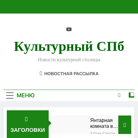
Перейти
к
содержимому
Культурный СПб
Новости культурной столицы
НОВОСТНАЯ РАССЫЛКА
МЕНЮ
Янтарная
комната в
ЗАГОЛОВКИ
Екатерининском
2 Года Спустя
дворце —