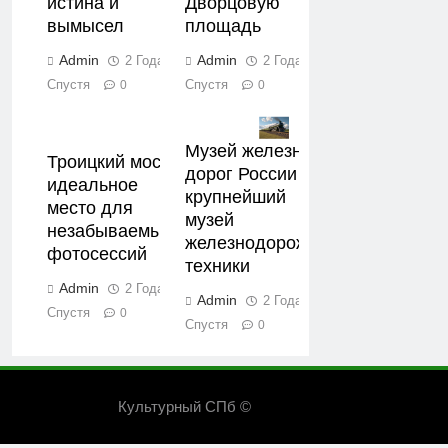
истина и
Дворцовую
вымысел
площадь
Admin
Admin
2 Года
2 Года
Спустя
Спустя
0
0
Музей железных
Троицкий мост
дорог России
идеальное
крупнейший
место для
музей
незабываемых
железнодорожной
фотосессий
техники
Admin
2 Года
Admin
2 Года
Спустя
0
Спустя
0
Культурный СПб ©