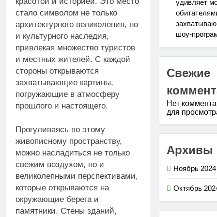
красотой и историей. Это место
удивляет м
стало символом не только
обитателям
захватыва
архитектурного великолепия, но
шоу-програ
и культурного наследия,
привлекая множество туристов
и местных жителей. С каждой
стороны открываются
Свежие
захватывающие картины,
коммент
погружающие в атмосферу
Нет коммент
прошлого и настоящего.
для просмотр
Прогуливаясь по этому
живописному пространству,
Архивы
можно насладиться не только
свежим воздухом, но и
Ноябрь 2024
великолепными перспективами,
которые открываются на
Октябрь 202
окружающие берега и
памятники. Стены зданий,