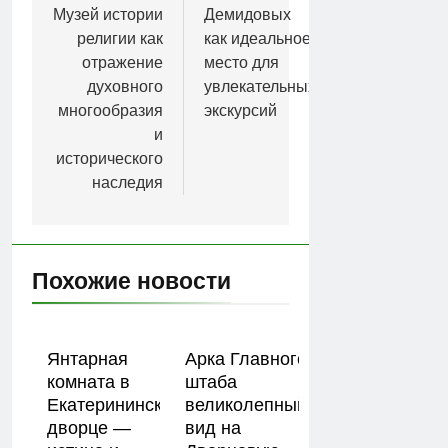
Музей истории
Демидовых
записям
религии как
как идеальное
отражение
место для
духовного
увлекательных
многообразия
экскурсий
и
исторического
наследия
Похожие новости
Янтарная
Арка Главного
комната в
штаба
Екатерининском
великолепный
дворце —
вид на