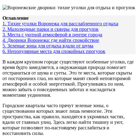
Оглавление
1.
Тихие уголки Воронежа для расслабленного отдыха
2.
Малолюдные парки и скверы для прогулок
3.
Места с уютной атмосферой в центре города
4.
Дворики Воронежа: где найти спокойствие
5.
Зеленые зоны для отдыха вдали от шума
6.
Непопулярные места для спокойных прогулок
В каждом крупном городе существуют особенные уголки, где
время будто замедляется, а окружающая природа помогает
отстраниться от шума и суеты. Это те места, которые скрыты
от посторонних глаз, но которые манят своей неповторимой
атмосферой и особой энергетикой. Прогуливаясь по ним,
можно забыть о повседневных заботах и насладиться
моментами уединения.
Городские кварталы часто прячут зеленые зоны, о
существовании которых знают лишь немногие. Эти
пространства, как правило, находятся в укромных частях,
вдали от главных улиц. Здесь легко найти тишину и уют,
которые позволяют по-настоящему расслабиться и
восстановить силы.