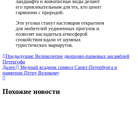
ландшафта и живописные виды делают
его привлекательным для тех, кто ценит
гармонию с природой.
Эти уголки станут настоящим открытием
для любителей уединенных прогулок и
позволят насладиться атмосферой
спокойствия вдали от шумных
туристических маршрутов.
Навигация
Предыдущая:
Великолепие дворцово-парковых ансамблей
Петергофа
по
Далее:
Медный всадник символ Санкт-Петербурга и
записям
памятник Петру Великому
Похожие новости